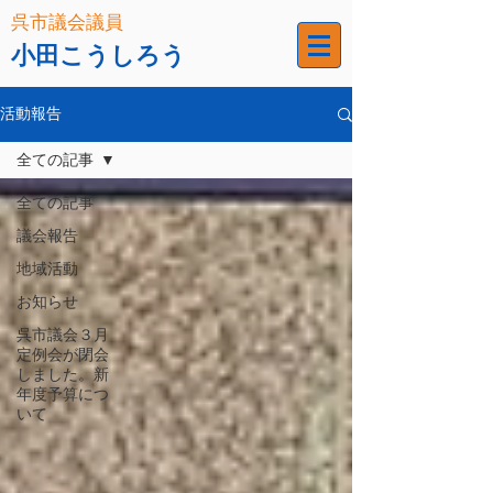
呉市議会議員
小田こうしろう
活動報告
全ての記事
全ての記事
議会報告
地域活動
お知らせ
呉市議会３月
定例会が閉会
しました。新
年度予算につ
いて