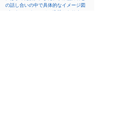
の話し合いの中で具体的なイメージ図
ができているのでその進捗となりま
す。遅れることだけは絶対に避けたい
とおもっている呉市なので、ナイス判
断だとおもう。これ以上、市民の皆さ
んを待たせるわけにはいかない。
最後まで読んでいただき、ありがとう
ございます。
呉市議会
呉市
市議会議員
小田こうしろう
広島県
議会活動
議会報告