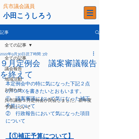
呉市議会議員
小田こうしろう
記事
全ての記事
2022年9月30日
読了時間: 3分
全ての記事
９月定例会 議案審議報告
議会報告
を終えて
地域活動
本定例会中の特に気になった下記２点
お知らせ
のTOPIXを書きたいとおもいます。
①    議案審議において気になった補正
呉市議会３月定例会が閉会しました。新年度
予算について
予算について
②    行政報告において気になった項目
について
【①補正予算について】