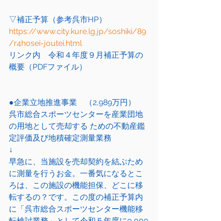
▽補正予算（参考呉市HP）
https://www.city.kure.lg.jp/soshiki/89
/r4hosei-joutei.html
リンク内　令和４年度９月補正予算の
概要（PDFファイル）
●企業立地推進事業　（2,989万円）
呉市総合スポーツセンターを産業団地
の用地として売却する ための不動産鑑
定評価及び地積確定測量業務
↓
早急に、当施設を売却契約を結ぶため
に測量を行うお金。一番気になるとこ
ろは、この施設の機能担保、どこに移
転するの？です。この度の補正予算内
に「呉市総合スポーツセンター機能移
転検討業務」として令和５年度に9,000