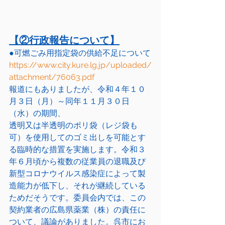
【②行政報告について】
●可燃ごみ用指定袋の供給不足について
https://www.city.kure.lg.jp/uploaded/
attachment/76063.pdf
報道にもありましたが、令和４年１０
月３日（月）～同年１１月３０日
（水）の期間、
透明又は半透明のポリ袋（レジ袋も
可）を使用してのゴミ出しを可能とす
る臨時的な措置を実施します。令和３
年６月頃から複数の従業員の退職及び
新型コロナウイルス感染症によって製
造能力が低下し、それが継続している
ためだそうです。委員会内では、この
契約業者の広島県薬業（株）の責任に
ついて、議論がありました。呉市にお