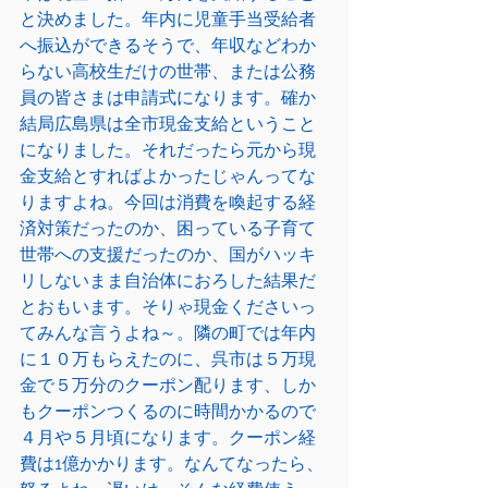
と決めました。年内に児童手当受給者
へ振込ができるそうで、年収などわか
らない高校生だけの世帯、または公務
員の皆さまは申請式になります。確か
結局広島県は全市現金支給ということ
になりました。それだったら元から現
金支給とすればよかったじゃんってな
りますよね。今回は消費を喚起する経
済対策だったのか、困っている子育て
世帯への支援だったのか、国がハッキ
リしないまま自治体におろした結果だ
とおもいます。そりゃ現金くださいっ
てみんな言うよね～。隣の町では年内
に１０万もらえたのに、呉市は５万現
金で５万分のクーポン配ります、しか
もクーポンつくるのに時間かかるので
４月や５月頃になります。クーポン経
費は1億かかります。なんてなったら、