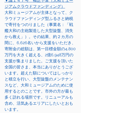
▼議１４７号　補正予算（大和ミュー
ジアムクラウドファンディング）
大和ミュージアムが主体となって、ク
ラウドファンディング型ふるさと納税
で寄付をつのりました（事業名：「戦
艦大和の主砲製造した大型旋盤、消失
から救え」）。その結果、約２カ月の
間に、6,626名いから支援をいただき、
寄附金の総額は、第一目標金額の4,800
万円を大きく超える、2億6,948万円の
支援が集まりました。ご支援を頂いた
全国の皆さま、本当にありがとうござ
います。超えた額についてはしっかり
と積立を行い、大型旋盤のメンテナン
スなど、大和ミュージアムのために使
用するとのことです。市外の方が最も
多く訪れる場所です。リニューアルも
含め、活気あるエリアにしたいとおも
います。