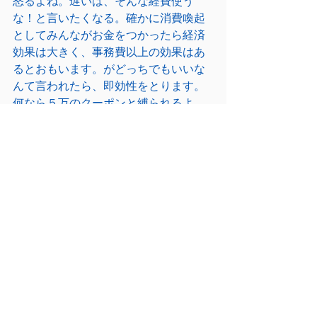
怒るよね。遅いは、そんな経費使う
な！と言いたくなる。確かに消費喚起
としてみんながお金をつかったら経済
効果は大きく、事務費以上の効果はあ
るとおもいます。がどっちでもいいな
んて言われたら、即効性をとります。
何なら５万のクーポンと縛られるよ
り、経済対策として各自治体が知恵を
出した政策に交付税措置してくれたほ
うがいい。また、国では所得制限を設
けましたが、これも
見直して一律給付
し、累進課税で不要だった世帯分を回
収するのが得策ではないかと個人的に
思います。１６歳以上の子供を持つ子
育て世帯の収入を申請受けて～なんて
していたら、手間かかるし煩雑になる
から、各自治体の人件費がかかっちゃ
います。