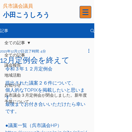
呉市議会議員
小田こうしろう
記事
全ての記事
2021年12月17日
読了時間: 4分
全ての記事
12月定例会を終えて
議会報告
令和３年１２月定例会
地域活動
提出された議案２６件について、
お知らせ
個人的なTOPIXを掲載したいと思いま
呉市議会３月定例会が閉会しました。新年度
す。
予算について
最後までお付き合いいただけたら幸い
です。
●議案一覧（呉市議会HP）