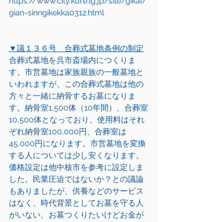
https://www.city.kure.lg.jp/site/gikai/
gian-sinngikekka0312.html
▼議１３６号　合葬式墓地条例の制定
合葬式墓地を呉市斎場内につくりま
す。市営墓地は家族親族の一般墓地と
いわれますが、この合葬式墓地は他の
方々と一緒に納骨するお墓になりま
す。納骨室1,500体（10年間）、合葬室
10,500体となっており、使用料はそれ
ぞれ納骨室100,000円、合葬室は
45,000円になります。市営墓地を変換
する人については少し安くなります。
価格設定は他中核市を参考に設定しま
した。民業圧迫ではないか？との議論
もありましたが、供養などのサービス
はなく、時代背景としてお墓を守る人
がいない、お墓つくりたいけどお金が