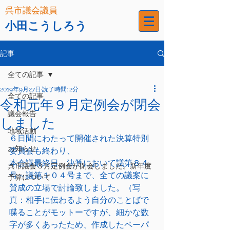
呉市議会議員
小田こうしろう
記事
全ての記事
2019年9月27日
読了時間: 2分
全ての記事
令和元年９月定例会が閉会
議会報告
しました
地域活動
６日間にわたって開催された決算特別
お知らせ
委員会も終わり、
本会議最終日、決算において議第８４
呉市議会３月定例会が閉会しました。新年度
号～議第１０４号まで、全ての議案に
予算について
賛成の立場で討論致しました。（写
真：相手に伝わるよう自分のことばで
喋ることがモットーですが、細かな数
字が多くあったため、作成したペーパ