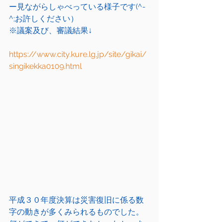
ー見ながらしゃべっている様子です(^-
^;お許しください）
※議案及び、審議結果↓
https://www.city.kure.lg.jp/site/gikai/
singikekka0109.html
平成３０年度決算は災害復旧に係る数
字の動きが多くみられるものでした。