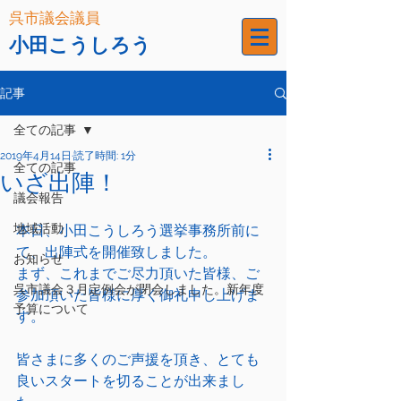
呉市議会議員
小田こうしろう
記事
全ての記事
2019年4月14日
読了時間: 1分
全ての記事
いざ出陣！
議会報告
地域活動
本日、小田こうしろう選挙事務所前に
て、出陣式を開催致しました。
お知らせ
まず、これまでご尽力頂いた皆様、ご
呉市議会３月定例会が閉会しました。新年度
参加頂いた皆様に厚く御礼申し上げま
予算について
す。
皆さまに多くのご声援を頂き、とても
良いスタートを切ることが出来まし