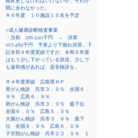
義変更しなければいけないが、それが
間に合わなかった。
Ｒ６年度　１０施設１０名を予定
○成人健康診断検査事業
・当初　226,540千円　→　決算　
207,485千円　予算より下振れ決算。下
記令和４年度実績ですが、令和５年度
はもう少し下がっている状況。少しで
も違和感があれば、是非検診を。
Ｒ４年度実績　広島県ＨＰ
胃がん検診　呉市３．０％　全国６．
９％　広島６．９％
肺がん検診　呉市３．０％　最下位　
全国６．０％　広島５．５％
大腸がん検診　呉市３．６％　最下
位　全国６．９％　広島６．０％
子宮頸がん検診　呉市２２．５％　１