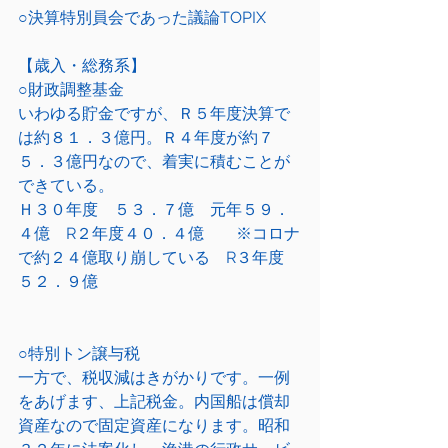
○決算特別員会であった議論TOPIX
【歳入・総務系】
○財政調整基金
いわゆる貯金ですが、Ｒ５年度決算で
は約８１．３億円。Ｒ４年度が約７
５．３億円なので、着実に積むことが
できている。
Ｈ３０年度　５３．７億　元年５９．
４億　R２年度４０．４億　　※コロナ
で約２４億取り崩している　R３年度　
５２．９億
○特別トン譲与税　
一方で、税収減はきがかりです。一例
をあげます、上記税金。内国船は償却
資産なので固定資産になります。昭和