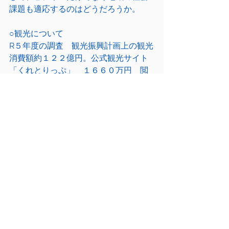
課題も適応するのはどうだろうか。
○観光について
R５年度の調査　観光振興計画上の観光
消費額約１２２億円。公式観光サイト
「くれとりっぷ」　１６６０万円　閲
覧数は約１７万４０００回。CRM実証
事業１９５０万現在会員数約４３００
人　加盟店舗７５店舗　。ちなみに現
在呉の宿泊キャパは約４０００人とな
っている。大和ミュージアム休館対策
のひとつとして、観光コンテンツの創
出事業を行っているが、令和５年度は
ナイトタイム６件、体験・滞在型３
件、食に関するコンテンツの創出１
件、計約２７００万円の支援実績。
○呉駅周辺事業