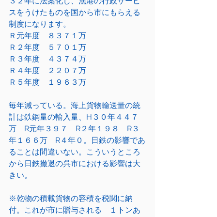
３２年に法案化し、漁港の行政サービ
スをうけたものを国から市にもらえる
制度になります。
Ｒ元年度　８３７１万
Ｒ２年度　５７０１万
Ｒ３年度　４３７４万
Ｒ４年度　２２０７万
Ｒ５年度　１９６３万
毎年減っている。海上貨物輸送量の統
計は鉄鋼量の輸入量、H３０年４４７
万　R元年３９７　R２年１９８　R３
年１６６万　R４年０。日鉄の影響であ
ることは間違いない。こういうところ
から日鉄撤退の呉市における影響は大
きい。
※乾物の積載貨物の容積を税関に納
付。これが市に贈与される　１トンあ