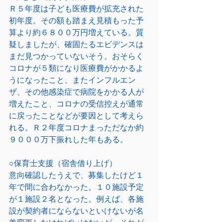
Ｒ５年度は子ども医療費が拡充された
初年度。その額も踏まえ見積もった予
算より約６８００万円増えている。質
疑しましたが、確固たるエビデンスは
まだ見つかっていないそう。おそらく
コロナが５類になり医療費がかかるよ
うになったこと、またインフルエン
ザ、その他感染症で病院をかかる人が
増えたこと、コロナの受信控えが通常
に戻ったことなどが要因として考えら
れる。Ｒ２年度コロナまっただなか約
９０００万下振れした年もある。
○保育士支援（宿舎借り上げ）
意向確認したうえで、募集したけど１
年で間に合わなかった。１０施設予定
が１施設２名となった。例えば、各施
設が契約者にならないといけないが名