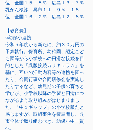
位　全国１５．８％　広島１３．７％
乳がん検診　呉市１１．９％　１８
位　全国１６．２％　広島１２．８％
【教育費】
○幼保小連携
令和５年度から新たに、約３０万円の
予算執行。保育所、幼稚園、認定こど
も園等から小学校への円滑な接続を目
的とした「呉版接続カリキュラム」を
基に、互いの活動内容等の連携を図っ
たり、合同行事や合同研修会を実施し
たりするなど、幼児期の子供の育ちと
学びが、小学校以降の学習と円滑につ
ながるよう取り組みがはじまりまし
た。「中１ギャップ」の小学校版だと
感じますが、取組事例を横展開し、呉
市全体で取り組むべき。幼保小中一貫
へ。