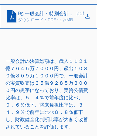
R5 一般会計・特別会計 決算の概要
.pdf
ダウンロード：PDF • 1.71MB
一般会計の決算総額は、歳入１１２１
億７６４５万７０００円、歳出１０８
０億８０９万１０００円で、一般会計
の実質収支は３５億９２８５万３００
０円の黒字になっており、実質公債費
比率は、５．４％で前年度に比べ、
０．６％低下、将来負担比率は、３
４．９％で前年に比べ８．８％低下
し、財政健全化判断比率が大きく改善
されていることを評価します。