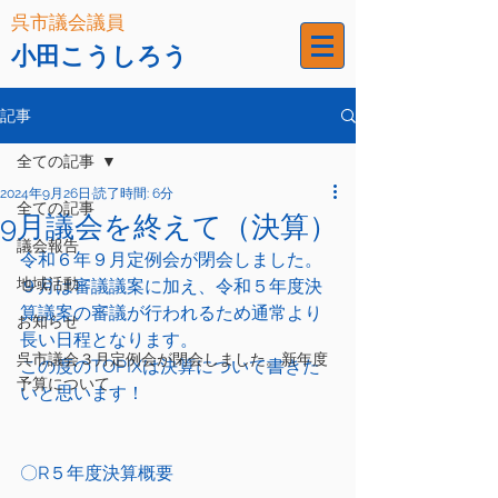
呉市議会議員
小田こうしろう
記事
全ての記事
2024年9月26日
読了時間: 6分
全ての記事
9月議会を終えて（決算）
議会報告
令和６年９月定例会が閉会しました。
地域活動
９月は審議議案に加え、令和５年度決
算議案の審議が行われるため通常より
お知らせ
長い日程となります。
呉市議会３月定例会が閉会しました。新年度
この度のTOPIXは決算について書きた
予算について
いと思います！
〇R５年度決算概要