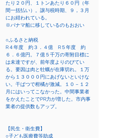
たり２０円、１トンあたり６０円（年
間一括払い）。譲与税時期、９，３月
にお紺われている。
※パナマ船に移しているのもおおい
○ふるさと納税
R４年度　約３．４億　R５年度　約
６．６億円。７億５千万の寄附目標に
は未達ですが、前年度よりのびてい
る。要因は肉と牡蠣が在庫切れ。１万
から１３０００円にあげないといけな
い。干ばつで柑橘が激減。１０－１２
月にはいってこなかった。中間事業者
をかえたことでPR力が増した。市内事
業者の提供数もアップ。
【民生・衛生費】
○子ども医療費等助成