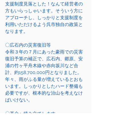
支援制度見落とした！なんて経営者の
方もいらっしゃいます。そういう方に
アプローチし、しっかりと支援制度を
利用いただけるよう呉市独自の政策と
なります。
〇広石内の災害復旧等
令和３年の７月にあった豪雨での災害
復旧予算の補正で、広石内、郷原、安
浦の竹ヶ平舟木線や赤向坂川など合
計、約158,700,000円となりました。
年々、雨がふる量が増えているとおも
います。しっかりとしたハード整備も
必要ですが、根本的な治山を考えなけ
ばいけない。
〇基金へ積み立てします
前年度実績収支の1/2として
124,300,000円の財政調整基金へ積み立