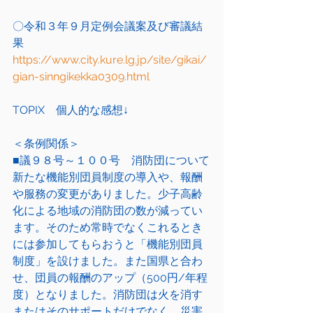
〇令和３年９月定例会議案及び審議結
果
https://www.city.kure.lg.jp/site/gikai/
gian-sinngikekka0309.html
TOPIX　個人的な感想↓
＜条例関係＞
■議９８号～１００号　消防団について
新たな機能別団員制度の導入や、報酬
や服務の変更がありました。少子高齢
化による地域の消防団の数が減ってい
ます。そのため常時でなくこれるとき
には参加してもらおうと「機能別団員
制度」を設けました。また国県と合わ
せ、団員の報酬のアップ（500円/年程
度）となりました。消防団は火を消す
またはそのサポートだけでなく、災害