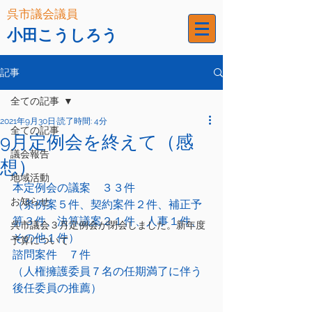
呉市議会議員
小田こうしろう
記事
全ての記事
2021年9月30日
読了時間: 4分
全ての記事
9月定例会を終えて（感
議会報告
想）
地域活動
本定例会の議案　３３件
お知らせ
（条例案５件、契約案件２件、補正予
算３件、決算議案２１件、人事１件、
呉市議会３月定例会が閉会しました。新年度
その他１件）
予算について
諮問案件　７件
（人権擁護委員７名の任期満了に伴う
後任委員の推薦）