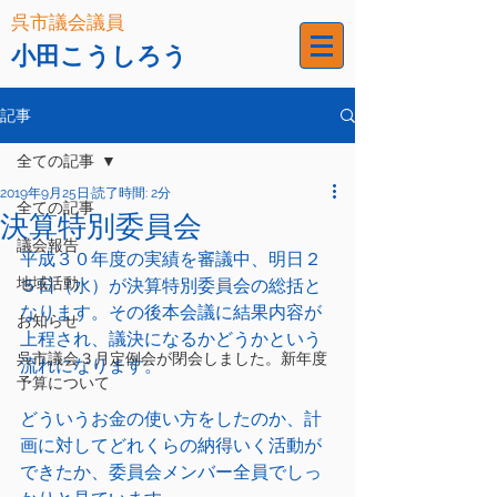
呉市議会議員
小田こうしろう
記事
全ての記事
2019年9月25日
読了時間: 2分
全ての記事
決算特別委員会
議会報告
平成３０年度の実績を審議中、明日２
地域活動
５日（水）が決算特別委員会の総括と
なります。その後本会議に結果内容が
お知らせ
上程され、議決になるかどうかという
呉市議会３月定例会が閉会しました。新年度
流れになります。
予算について
どういうお金の使い方をしたのか、計
画に対してどれくらの納得いく活動が
できたか、委員会メンバー全員でしっ