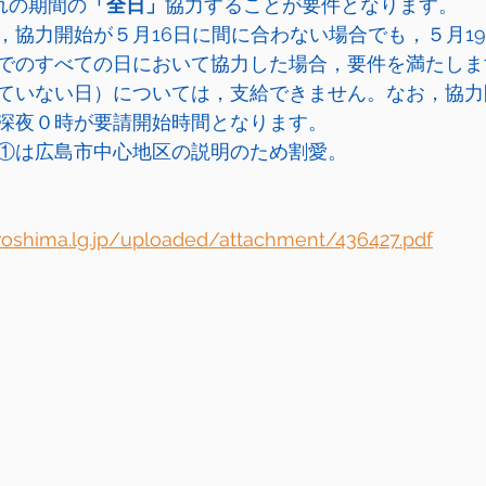
れの期間の
「全日」
協力することが要件となります。
，協力開始が５月16日に間に合わない場合でも，５月1
でのすべての日において協力した場合，要件を満たしま
ていない日）については，支給できません。なお，協力
深夜０時が要請開始時間となります。
①は広島市中心地区の説明のため割愛。　
iroshima.lg.jp/uploaded/attachment/436427.pdf