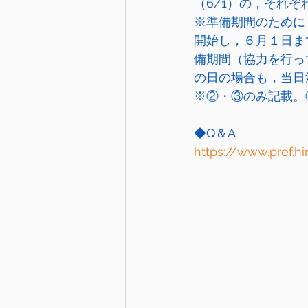
（6/1）の，それぞ
※準備期間のために
開始し，６月１日ま
備期間（協力を行っ
の日の場合も，当日
※②・③のみ記載。
◆Q＆A
https://www.pref.h