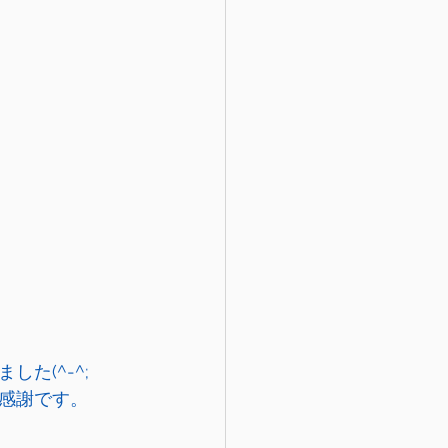
た(^-^;
感謝です。