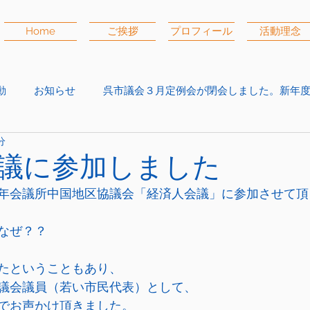
Home
ご挨拶
プロフィール
活動理念
動
お知らせ
呉市議会３月定例会が閉会しました。新年
分
議に参加しました
年会議所中国地区協議会「経済人会議」に参加させて頂
なぜ？？
たということもあり、
議会議員（若い市民代表）として、
でお声かけ頂きました。