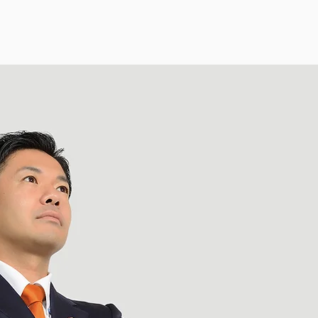
Home
ご挨拶
プロフィール
活動理念
呉市議会議員
小田こ
う